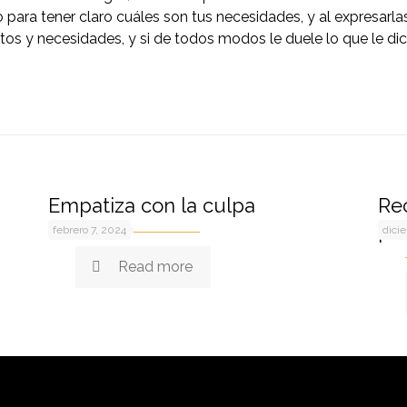
ara tener claro cuáles son tus necesidades, y al expresarlas 
ntos y necesidades, y si de todos modos le duele lo que le d
Empatiza con la culpa
Rec
pr
febrero 7, 2024
dici
Read more