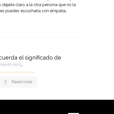
dejarle claro a la otra persona que no la
ices puedes escucharla con empatía…
uerda el significado de
esentarte
embre 28, 2023
Read more