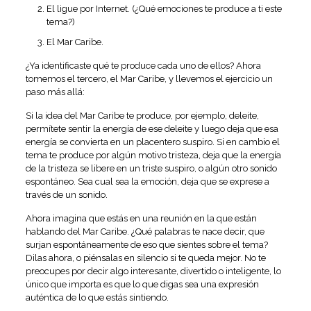
El ligue por Internet. (¿Qué emociones te produce a ti este
tema?)
El Mar Caribe.
¿Ya identificaste qué te produce cada uno de ellos? Ahora
tomemos el tercero, el Mar Caribe, y llevemos el ejercicio un
paso más allá:
Si la idea del Mar Caribe te produce, por ejemplo, deleite,
permítete sentir la energía de ese deleite y luego deja que esa
energía se convierta en un placentero suspiro. Si en cambio el
tema te produce por algún motivo tristeza, deja que la energía
de la tristeza se libere en un triste suspiro, o algún otro sonido
espontáneo. Sea cual sea la emoción, deja que se exprese a
través de un sonido.
Ahora imagina que estás en una reunión en la que están
hablando del Mar Caribe. ¿Qué palabras te nace decir, que
surjan espontáneamente de eso que sientes sobre el tema?
Dilas ahora, o piénsalas en silencio si te queda mejor. No te
preocupes por decir algo interesante, divertido o inteligente, lo
único que importa es que lo que digas sea una expresión
auténtica de lo que estás sintiendo.