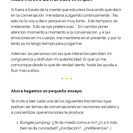
Si fuera a través de la mente que estuviera buscando qué decir
en la conversación, me estaría juzgando continuamente: “No,
esto no lo voy a decir porque es muy tonto… Esto tampoco, es
irrelevante… Esto se oye pretencioso…” En cambio poner
atención momento a momento a la conversación, y a las
emociones en mi cuerpo, me mantiene en el presente, y por lo
tanto ya no tengo tiempo para juzgarme.
Además, las personas con las que interactúo perciben mi
congruencia y disfrutan mi autenticidad. El que yo me
comunique desde lo que de verdad siento, hasta les ayuda a
fluir más a ellos.
Ahora hagamos un pequeño ensayo:
Te invito a leer cada una de los siguientes tres temas (que
podrían ser temas de conversaciones en reuniones sociales) y
a concientizar qué emociones te produce:
Bungee jumping. (¿Te da miedo como a mí? ¿O a ti más
bien te da curiosidad? ¿Excitación?… ¿Indiferencia?…)