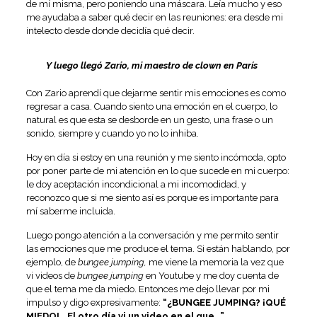
de mí misma, pero poniendo una máscara. Leía mucho y eso
me ayudaba a saber qué decir en las reuniones: era desde mi
intelecto desde donde decidía qué decir.
Y luego llegó Zario, mi maestro de clown en París
Con Zario aprendí que dejarme sentir mis emociones es como
regresar a casa. Cuando siento una emoción en el cuerpo, lo
natural es que esta se desborde en un gesto, una frase o un
sonido, siempre y cuando yo no lo inhiba.
Hoy en día si estoy en una reunión y me siento incómoda, opto
por poner parte de mi atención en lo que sucede en mi cuerpo:
le doy aceptación incondicional a mi incomodidad, y
reconozco que si me siento así es porque es importante para
mí saberme incluida.
Luego pongo atención a la conversación y me permito sentir
las emociones que me produce el tema. Si están hablando, por
ejemplo, de
bungee jumping,
me viene la memoria la vez que
vi videos de
bungee jumping
en Youtube y me doy cuenta de
que el tema me da miedo. Entonces me dejo llevar por mi
impulso y digo expresivamente:
“¿BUNGEE JUMPING? ¡QUÉ
MIEDO!… El otro día vi un video en el que…”