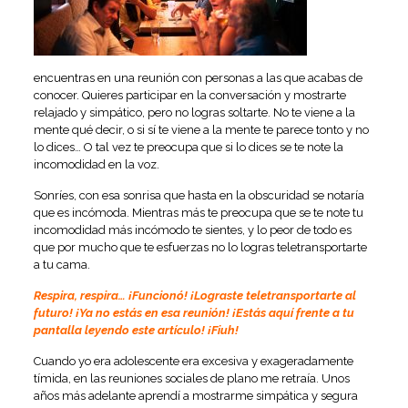
encuentras en una reunión con personas a las que acabas de
conocer. Quieres participar en la conversación y mostrarte
relajado y simpático, pero no logras soltarte. No te viene a la
mente qué decir, o si sí te viene a la mente te parece tonto y no
lo dices… O tal vez te preocupa que si lo dices se te note la
incomodidad en la voz.
Sonríes, con esa sonrisa que hasta en la obscuridad se notaría
que es incómoda. Mientras más te preocupa que se te note tu
incomodidad más incómodo te sientes, y lo peor de todo es
que por mucho que te esfuerzas no lo logras teletransportarte
a tu cama.
Respira, respira… ¡Funcionó! ¡Lograste teletransportarte al
futuro! ¡Ya no estás en esa reunión! ¡Estás aquí frente a tu
pantalla leyendo este artículo! ¡Fiuh!
Cuando yo era adolescente era excesiva y exageradamente
tímida, en las reuniones sociales de plano me retraía. Unos
años más adelante aprendí a mostrarme simpática y segura