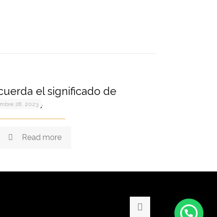
uerda el significado de
esentarte
embre 28, 2023
Read more