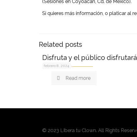
(Sesiones en Coyoacán, Cd. de México).
Si quieres más información, o platicar al 
Related posts
Disfruta y el público disfrutará
febrero 8, 2024
Read more
© 2023 LIbera tu Clown. All Rights Reser