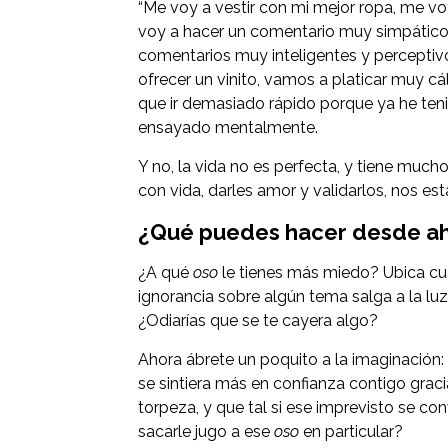
“Me voy a vestir con mi mejor ropa, me vo
voy a hacer un comentario muy simpático que
comentarios muy inteligentes y perceptivos
ofrecer un vinito, vamos a platicar muy c
que ir demasiado rápido porque ya he teni
ensayado mentalmente.
Y no, la vida no es perfecta, y tiene muc
con vida, darles amor y validarlos, nos 
¿Qué puedes hacer desde ah
¿A qué
oso
le tienes más miedo? Ubica cuá
ignorancia sobre algún tema salga a la lu
¿Odiarías que se te cayera algo?
Ahora ábrete un poquito a la imaginación: ¿
se sintiera más en confianza contigo gracias
torpeza, y que tal si ese imprevisto se c
sacarle jugo a ese
oso
en particular?