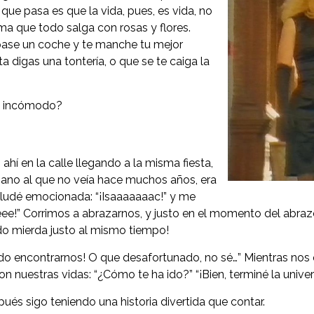
que pasa es que la vida, pues, es vida, no
ma que todo salga con rosas y flores.
 pase un coche y te manche tu mejor
ta digas una tontería, o que se te caiga la
o incómodo?
ahí en la calle llegando a la misma fiesta,
ano al que no veía hace muchos años, era
aludé emocionada: “¡Isaaaaaaac!” y me
e!” Corrimos a abrazarnos, y justo en el momento del abrazo
do mierda justo al mismo tiempo!
o encontrarnos! O que desafortunado, no sé…” Mientras nos 
con nuestras vidas: “¿Cómo te ha ido?” “¡Bien, terminé la univer
ués sigo teniendo una historia divertida que contar.