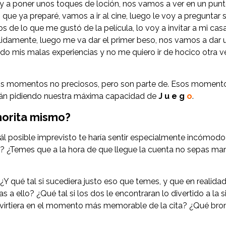
y a poner unos toques de loción, nos vamos a ver en un punt
 ya preparé, vamos a ir al cine, luego le voy a preguntar si l
 de lo que me gustó de la película, lo voy a invitar a mi casa
álidamente, luego me va dar el primer beso, nos vamos a dar 
do mis malas experiencias y no me quiero ir de hocico otra v
hos momentos no preciosos, pero son parte de. Esos momentos
están pidiendo nuestra máxima capacidad de
J u e g
o
.
orita mismo?
l posible imprevisto te haría sentir especialmente incómodo 
z? ¿Temes que a la hora de que llegue la cuenta no sepas ma
Y qué tal si sucediera justo eso que temes, y que en realidad l
 a ello? ¿Qué tal si los dos le encontraran lo divertido a la sit
onvirtiera en el momento más memorable de la cita? ¿Qué bro