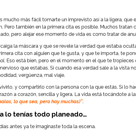
mucho más fácil tomarte un imprevisto así a la ligera, que en
. Pero también en la primera cita es posible. Muchos tratan de
do, pero alejar ese momento de vida es como tratar de anular
aiga la máscara y que se revele la verdad que estaba oculta. 
rimera cita con alguien que te gusta, y que te importa, te po
ol
. Eso está bien, pero en el momento en el que te tropieces 
o nervioso que estabas. Si cuando esa verdad sale a la vista n
odidad, vergüenza, mal viaje.
virlo, y compartirlo con la persona con la que estás. Sí lo 
azón a corazón, sencilla y ligera. La vida está tocándote a la
alas, lo que sea, pero hay muchas)”
.
a lo tenías todo planeado…
días antes ya te imaginaste toda la escena.