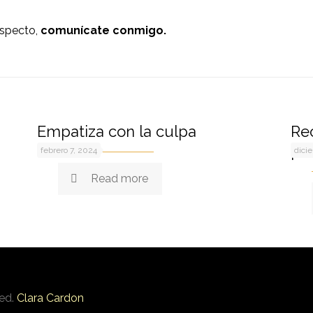
respecto,
comunícate conmigo.
Empatiza con la culpa
Rec
pr
febrero 7, 2024
dici
Read more
ved.
Clara Cardon