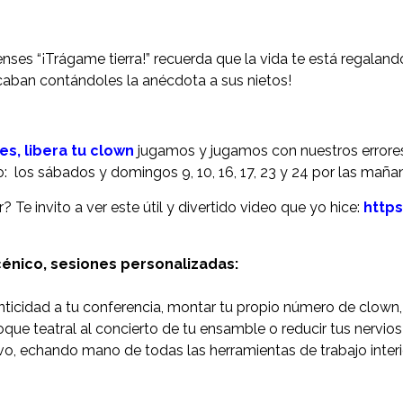
nses “¡Trágame tierra!” recuerda que la vida te está regaland
acaban contándoles la anécdota a sus nietos!
es, libera tu clown
jugamos y jugamos con nuestros
errore
o: los sábados y domingos 9, 10, 16, 17, 23 y 24 por las maña
? Te invito a ver este útil y divertido video que yo hice:
http
énico, sesiones personalizadas:
enticidad a tu conferencia, montar tu propio número de clown,
 toque teatral al concierto de tu ensamble o reducir tus nervi
etivo, echando mano de todas las herramientas de trabajo inte