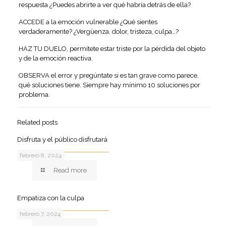
respuesta ¿Puedes abrirte a ver qué habría detrás de ella?
ACCEDE a la emoción vulnerable ¿Qué sientes
verdaderamente? ¿Vergüenza, dolor, tristeza, culpa…?
HAZ TU DUELO, permítete estar triste por la pérdida del objeto
y de la emoción reactiva.
OBSERVA el error y pregúntate si es tan grave como parece,
qué soluciones tiene. Siempre hay mínimo 10 soluciones por
problema.
Related posts
Disfruta y el público disfrutará
febrero 8, 2024
Read more
Empatiza con la culpa
febrero 7, 2024