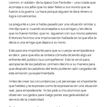
Uomini, in soldati» de la ópera Cosi Fantutte— una criada que
aconseja a sus jefas que no sean fieles a sus novios que se
fueron a la guerra. Lo hace porque alguien le dará dinero si
logra convencerlas.
Le pregunté a Lore si había pasado por una situación similar y
me dijo que sí: cuando aconsejaba a sus amigas y les decía
que no fueran tontas, que no siguieran con sus novios patanes.
Entonces hicimos una improvisación hablada en la que ella le
decía a una amiga que dejara a su novio.
Este paso era importante para que su cuerpo se empoderara:
es decir, para que ella se sintiera cómoda diciendo algo así
enfrente del público (sus compañeros). Esto le sirvió para
apropiarse de las palabras: primero decirlo a su manera para
que después las palabras del texto pudieran salir cargadas de
esta emoción ya experimentada.
Antes de crear las circunstancias y el personaje, es importante
que habites y te expreses como te expresarías en una situación
real, para empoderarte. Yo les pido a mis alumnos que
observen sus gestos para luego poner esa gestualidad al
servicio de la creatividad.