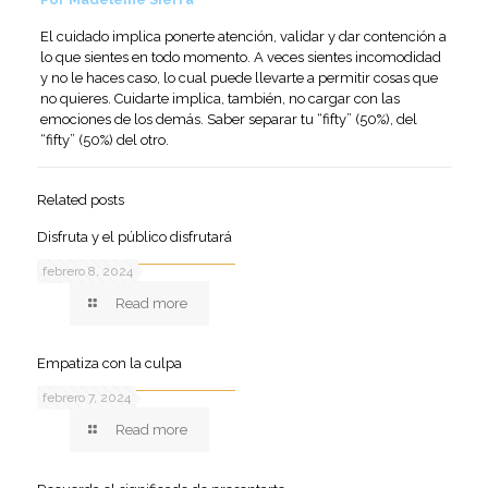
El cuidado implica ponerte atención, validar y dar contención a
lo que sientes en todo momento. A veces sientes incomodidad
y no le haces caso, lo cual puede llevarte a permitir cosas que
no quieres. Cuidarte implica, también, no cargar con las
emociones de los demás. Saber separar tu “fifty” (50%), del
“fifty” (50%) del otro.
Related posts
Disfruta y el público disfrutará
febrero 8, 2024
Read more
Empatiza con la culpa
febrero 7, 2024
Read more