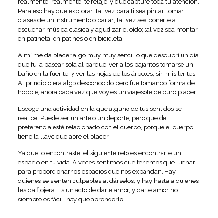
realmente, realmente, te relaje, y que capture toda tu atención.
Para eso hay que explorar: tal vez para ti sea pintar, tomar
clases de un instrumento o bailar; tal vez sea ponerte a
escuchar música clásica y agudizar el oído; tal vez sea montar
en patineta, en patines o en bicicleta…
A mí me da placer algo muy muy sencillo que descubrí un día
que fui a pasear sola al parque: ver a los pajaritos tomarse un
baño en la fuente, y ver las hojas de los árboles, sin mis lentes.
Al principio era algo desconocido pero fue tomando forma de
hobbie, ahora cada vez que voy es un viajesote de puro placer.
Escoge una actividad en la que alguno de tus sentidos se
realice. Puede ser un arte o un deporte, pero que de
preferencia esté relacionado con el cuerpo, porque el cuerpo
tiene la llave que abre el placer.
Ya que lo encontraste, el siguiente reto es encontrarle un
espacio en tu vida. A veces sentimos que tenemos que luchar
para proporcionarnos espacios que nos expandan. Hay
quienes se sienten culpables al dárselos, y hay hasta a quienes
les da flojera. Es un acto de darte amor, y darte amor no
siempre es fácil, hay que aprenderlo.