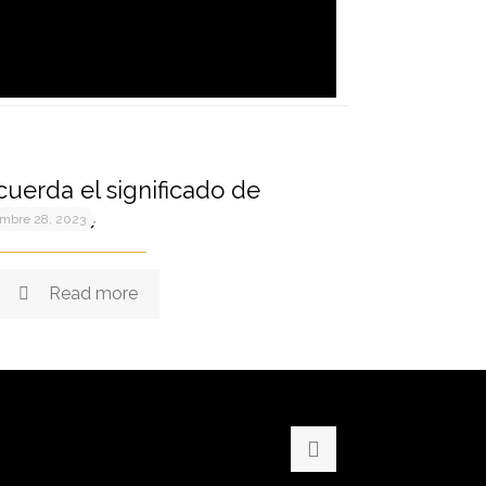
uerda el significado de
esentarte
embre 28, 2023
Read more