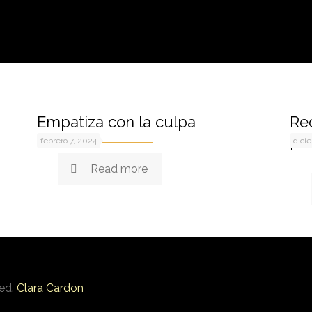
Empatiza con la culpa
Rec
pr
febrero 7, 2024
dici
Read more
ved.
Clara Cardon