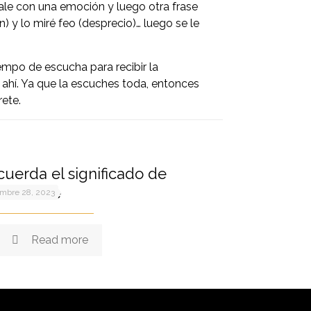
sale con una emoción y luego otra frase
n) y lo miré feo (desprecio)… luego se le
empo de escucha para recibir la
 ahí. Ya que la escuches toda, entonces
rete.
uerda el significado de
esentarte
embre 28, 2023
Read more