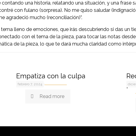
contando una historia, relatando una situación, y una frase 
ncontré con fulano (sorpresa). No me quiso saludar (indignació
y me agradeció mucho (reconciliación)”.
n tema lleno de emociones, que irás descubriendo si das un ti
onectado con el tema de la pieza, para tocar las notas desde
ática de la pieza, lo que te dará mucha claridad como intérp
Empatiza con la culpa
Rec
pr
febrero 7, 2024
dici
Read more