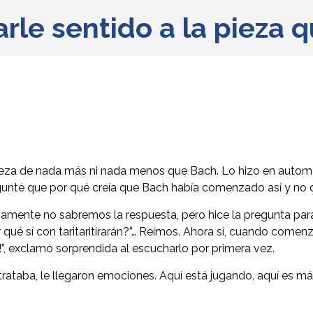
rle sentido a la pieza 
ieza de nada más ni nada menos que Bach. Lo hizo en automát
egunté que por qué creía que Bach había comenzado así y no 
iamente no sabremos la respuesta, pero hice la pregunta para 
 qué sí con taritaritirarán?”… Reímos. Ahora sí, cuando com
!”, exclamó sorprendida al escucharlo por primera vez.
e trataba, le llegaron emociones. Aquí está jugando, aquí es 