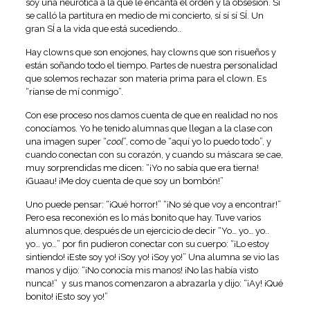
soy una neurótica a la que le encanta el orden y la obsesión. Sí
se calló la partitura en medio de mi concierto, sí sí sí SÍ. Un
gran SÍ a la vida que está sucediendo..
Hay clowns que son enojones, hay clowns que son risueños y
están soñando todo el tiempo. Partes de nuestra personalidad
que solemos rechazar son materia prima para el clown. Es
“ríanse de mí conmigo”.
Con ese proceso nos damos cuenta de que en realidad no nos
conocíamos. Yo he tenido alumnas que llegan a la clase con
una imagen super “
cool
”, como de “aquí yo lo puedo todo”, y
cuando conectan con su corazón, y cuando su máscara se cae,
muy sorprendidas me dicen: “¡Yo no sabía que era tierna!
¡Guaau! ¡Me doy cuenta de que soy un bombón!”
Uno puede pensar: “¡Qué horror!” “¡No sé que voy a encontrar!”
Pero esa reconexión es lo más bonito que hay. Tuve varios
alumnos que, después de un ejercicio de decir “Yo… yo… yo..
yo… yo…” por fin pudieron conectar con su cuerpo: “¡Lo estoy
sintiendo! ¡Este soy yo! ¡Soy yo! ¡Soy yo!” Una alumna se vio las
manos y dijo: “¡No conocía mis manos! ¡No las había visto
nunca!” y sus manos comenzaron a abrazarla y dijo: “¡Ay! ¡Qué
bonito! ¡Esto soy yo!”