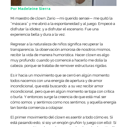
Por Madeleine Sierra
Mi maestro de clown Zario —mi querido sensei— me quitó la
“máscara” y me abrió a la espontaneidad y al juego. Empecé a
disfrutar la idiotez, y a disfrutar el escenario. Fue una
experiencia bella y dura a la vez.
Regresar a la naturaleza de niños significa recuperar la
transparencia, la observación amorosa de nosotros mismos,
recibir la vida de manera humorística. Hacer clown es algo
muy profundo: cuando yo comencé a hacerlo me dolía la
cabeza, porque se trataba de remover estructuras rígidas.
Es ir hacia un movimiento que se cerró en algún momento:
todos nacemos con una energía de apertura y de amor
incondicional, que está buscando a su vez recibir amor
incondicional, pero que en algún momento se topa con crítica
o burla. Y entonces surge la creencia de que está mal ser
cómo somos y sentirnos como nos sentimos, y aquella energía
tan bonita comienza a colapsar.
El primer movimiento del clown es asentir a todo cómo es. Sí
está pasando esto, sí soy un enojón gruñón (y juego con ello). Sí