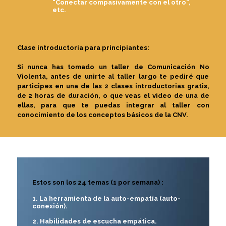
“Conectar compasivamente con el otro”,
etc.
Clase introductoria para principiantes:
Si nunca has tomado un taller de Comunicación No
Violenta, antes de unirte al taller largo te pediré que
participes en una de las 2 clases introductorias gratis,
de 2 horas de duración, o que veas el video de una de
ellas, para que te puedas integrar al taller con
conocimiento de los conceptos básicos de la CNV.
Estos son los 24 temas (1 por semana) :
1. La herramienta de la auto-empatía (auto-
conexión).
2. Habilidades de escucha empática.