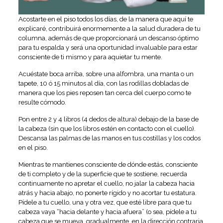
Acostarte en el piso todos los días, de la manera que aquí te
explicaré, contribuirá enormemente a la salud duradera de tu
columna, además de que proporcionará un descanso óptimo
para tu espalda y será una oportunidad invaluable para estar
consciente de ti mismo y para aquietar tu mente.
Acuéstate boca arriba, sobre una alfombra, una manta o un
tapete, 10 ó 15 minutos al día, con las rodillas dobladas de
manera que los pies reposen tan cerca del cuerpo como te
resulte cómodo.
Pon entre 2 y 4 libros (4 dedos de altura) debajo de la base de
la cabeza (sin que los libros estén en contacto con el cuello).
Descansa las palmas de las manos en tus costillas y los codos
en el piso.
Mientras te mantienes consciente de dónde estás, consciente
de ti completo y de la superficie que te sostiene, recuerda
continuamente no apretar el cuello, no jalar la cabeza hacia
atrás y hacia abajo, no ponerte rígido y no acortar tu estatura.
Pídele a tu cuello, una y otra vez, que esté libre para que tu
cabeza vaya “hacia delante y hacia afuera” (o sea, pídele a tu
cabeza que se mueva, gradualmente, en la dirección contraria