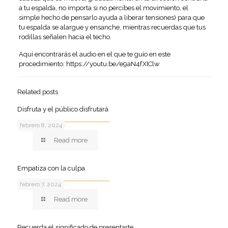
a tu espalda, no importa si no percibes el movimiento, el
simple hecho de pensarlo ayuda a liberar tensiones) para que
tu espalda se alargue y ensanche, mientras recuerdas que tus
rodillas señalen hacia el techo.
Aquí encontrarás el audio en el que te guío en este
procedimiento:
https://youtu.be/e9aN4fXIClw
Related posts
Disfruta y el público disfrutará
febrero 8, 2024
Read more
Empatiza con la culpa
febrero 7, 2024
Read more
Recuerda el significado de presentarte