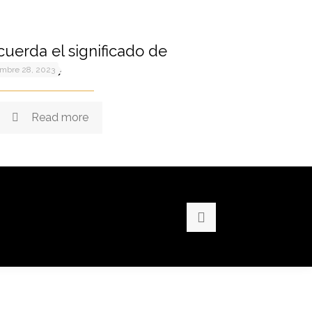
uerda el significado de
esentarte
embre 28, 2023
Read more