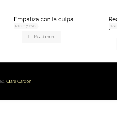
Empatiza con la culpa
Rec
pr
febrero 7, 2024
dici
Read more
ved.
Clara Cardon