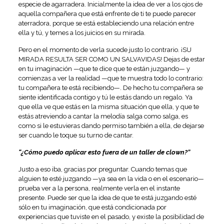
especie de agarradera. Inicialmente la idea de ver a los ojos de
aquella compañera que está enfrente de ti te puede parecer
aterradora, porque se está estableciendo una relación entre
ella y tú, y temes a los juicios en su mirada.
Pero en el momento de verla sucede justo lo contrario. ¡SU
MIRADA RESULTA SER COMO UN SALVAVIDAS! Dejas de estar
en tu imaginación —que te dice que te están juzgando— y
comienzas a ver la realidad —que te muestra todo lo contrario:
tu compañera te está recibiendo—. De hecho tu compañera se
siente identificada contigo y tú le estás dando un regalo. Ya
que ella ve que estás en la misma situación que ella, y que te
estás atreviendo a cantar la melodía salga como salga, es
como si le estuvieras dando permiso también a ella, de dejarse
ser cuando le toque su turno de cantar.
“¿Cómo puedo aplicar esto fuera de un taller de clown?”
Justo a eso iba, gracias por preguntar. Cuando temas que
alguien te esté juzgando —ya sea en la vida o en el escenario—
prueba ver a la persona, realmente verla en el instante
presente. Puede ser que la idea de que te está juzgando esté
sólo en tu imaginación, que está condicionada por
experiencias que tuviste en el pasado, y existe la posibilidad de