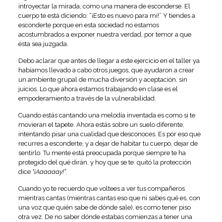
introyectar la mirada, como una manera de esconderse. El
cuerpo te está diciendo: “¡Esto es nuevo para mí!” Y tiendes a
esconderte porque en esta sociedad no estamos
acostumbrados a exponer nuestra verdad, por temor a que
ésta sea juzgada.
Debo aclarar que antes de llegar a este ejercicio en el taller ya
habíamos llevado a cabo otros juegos, que ayudaron a crear
un ambiente grupal de mucha diversión y aceptación, sin
juicios. Lo que ahora estamos trabajando en clase es el
empoderamiento a través de la vulnerabilidad.
Cuando estás cantando una melodía inventada es como si te
movieran el tapete. Ahora estás sobre un suelo diferente,
intentando pisar una cualidad que desconoces. Es por eso que
recurres a esconderte, y a dejar de habitar tu cuerpo, dejar de
sentirlo. Tu mente está preocupada porque siempre te ha
protegido del qué dirán, y hoy que se te quitó la protección
dice
“¡Aaaaaay!”
.
Cuando yo te recuerdo que voltees a ver tus compañeros
mientras cantas (mientras cantas eso que ni sabes qué es, con
una voz que quién sabe de dónde sale), es como tener piso
otra vez. De no saber dónde estabas comienzas a tener una