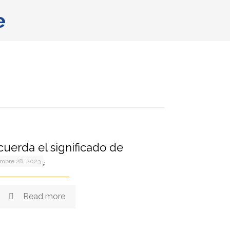
e
uerda el significado de
esentarte
embre 28, 2023
Read more