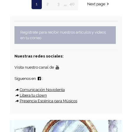
1
2
3
...
40
Next page
Regístrate para recibir nuestros artículos y videos
en tu correo
Nuestras redes sociales:
Visita nuestro canal de
Síguenos en
:
Comunicación Noviolenta
Libera tu clown
Presencia Escénica para Músicos