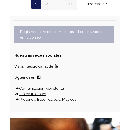
1
2
3
...
40
Next page
Regístrate para recibir nuestros artículos y videos
en tu correo
Nuestras redes sociales:
Visita nuestro canal de
Síguenos en
:
Comunicación Noviolenta
Libera tu clown
Presencia Escénica para Músicos